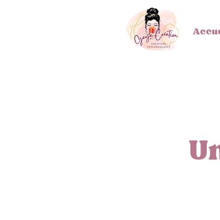
Accue
Un