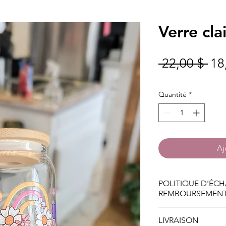
Verre cla
Pri
 22,00 $ 
18
ori
Quantité
*
Aj
POLITIQUE D'ÉCH
REMBOURSEMEN
Vous avez 30 jours 
LIVRAISON
retourner. Vous dev