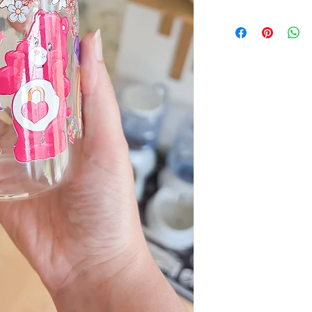
et le retourné dans
Qué
frais de postes son
Postes
1-3 j
Canada
Purolator
1-2 j
FedEx
1-2 j