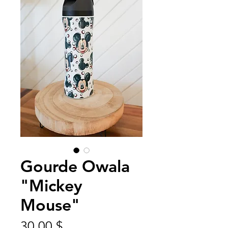
Gourde Owala
"Mickey
Mouse"
Prix
30,00 $