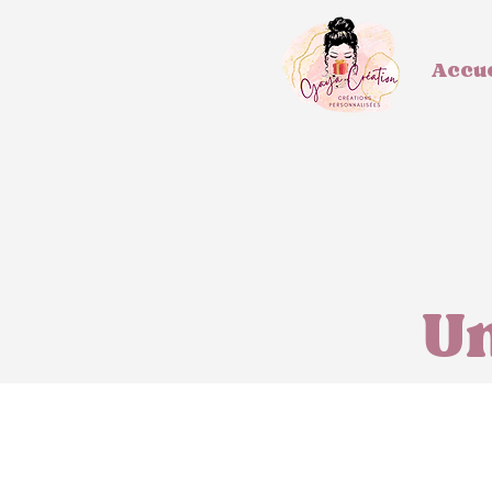
Accue
Un